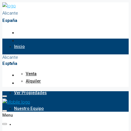
Alicante
España
Inicio
Alicante
Propiedades
España
Venta
Alquiler
Ver Propiedades
Nuestro Equipo
Menu
Contacto