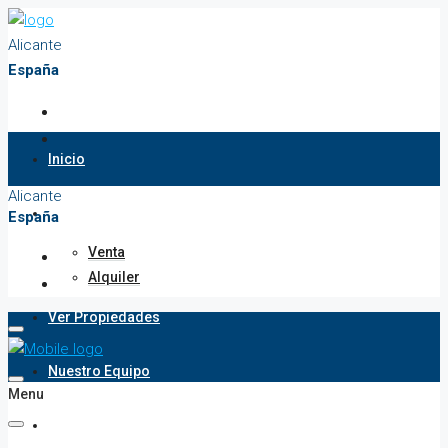
Alicante
España
Inicio
Alicante
Propiedades
España
Venta
Alquiler
Ver Propiedades
Nuestro Equipo
Menu
Contacto